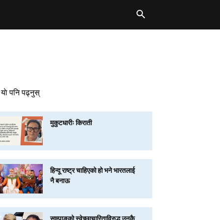
याे पनि पढ्नुस्
मुकुटधारीः किराती
हिन्दू राष्ट्र चाहिएको हो भने भारतलाई
नै बनाऊ
साम्पाङको स्वेच्छाचारिताविरुद्ध उनकै