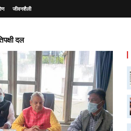
ाेण
जीवनशैली
तिपक्षी दल