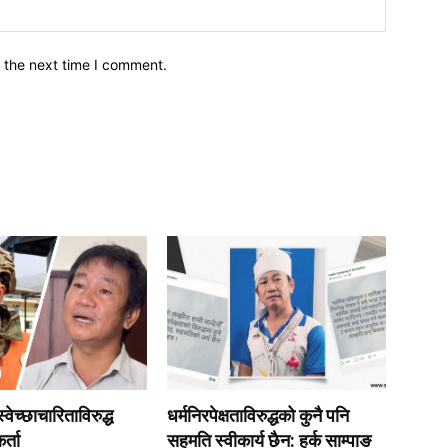
इमेल*
 the next time I comment.
वेच्छाचारिताविरुद्ध
धर्मनिरपेक्षताविरुद्धको कुनै पनि
र्ता
सहमति स्वीकार्य छैन: हर्क साम्पाङ