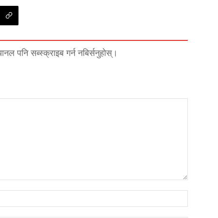
्यानल पनि सब्स्क्राइब गर्न नबिर्सनुहोस्।
नाम*