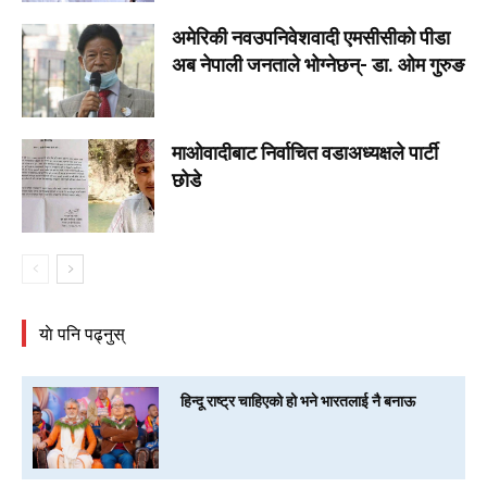
अमेरिकी नवउपनिवेशवादी एमसीसीकाे पीडा
अब नेपाली जनताले भोग्नेछन्- डा. ओम गुरुङ
माओवादीबाट निर्वाचित वडाअध्यक्षले पार्टी
छाेडे
याे पनि पढ्नुस्
हिन्दू राष्ट्र चाहिएको हो भने भारतलाई नै बनाऊ