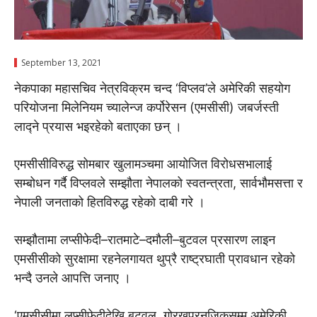
September 13, 2021
नेकपाका महासचिव नेत्रविक्रम चन्द ‘विप्लव’ले अमेरिकी सहयोग
परियोजना मिलेनियम च्यालेन्ज कर्पोरेसन (एमसीसी) जबर्जस्ती
लाद्ने प्रयास भइरहेको बताएका छन् ।
एमसीसीविरुद्ध सोमबार खुलामञ्चमा आयोजित विरोधसभालाई
सम्बोधन गर्दै विप्लवले सम्झौता नेपालको स्वतन्त्रता, सार्वभौमसत्ता र
नेपाली जनताको हितविरुद्ध रहेको दाबी गरे ।
सम्झौतामा लप्सीफेदी–रातमाटे–दमौली–बुटवल प्रसारण लाइन
एमसीसीको सुरक्षामा रहनेलगायत थुप्रै राष्ट्रघाती प्रावधान रहेको
भन्दै उनले आपत्ति जनाए ।
‘एमसीसीमा लप्सीफेदीदेखि बुटवल, गोरखपुरनजिकसम्म अमेरिकी