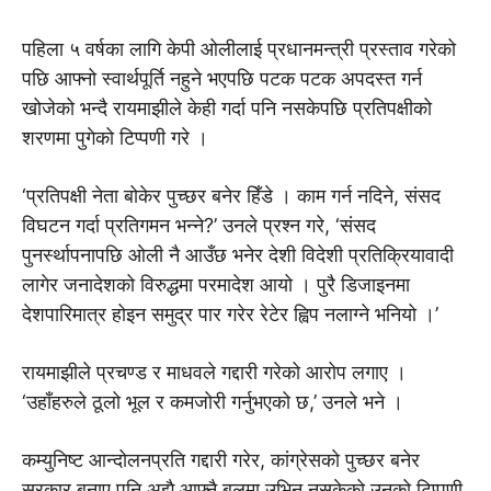
पहिला ५ वर्षका लागि केपी ओलीलाई प्रधानमन्त्री प्रस्ताव गरेको
पछि आफ्नो स्वार्थपूर्ति नहुने भएपछि पटक पटक अपदस्त गर्न
खोजेको भन्दै रायमाझीले केही गर्दा पनि नसकेपछि प्रतिपक्षीको
शरणमा पुगेको टिप्पणी गरे ।
‘प्रतिपक्षी नेता बोकेर पुच्छर बनेर हिँडे । काम गर्न नदिने, संसद
विघटन गर्दा प्रतिगमन भन्ने?’ उनले प्रश्न गरे, ‘संसद
पुनर्स्थापनापछि ओली नै आउँछ भनेर देशी विदेशी प्रतिक्रियावादी
लागेर जनादेशको विरुद्धमा परमादेश आयो । पुरै डिजाइनमा
देशपारिमात्र होइन समुद्र पार गरेर रेटेर ह्विप नलाग्ने भनियो ।’
रायमाझीले प्रचण्ड र माधवले गद्दारी गरेको आरोप लगाए ।
‘उहाँहरुले ठूलो भूल र कमजोरी गर्नुभएको छ,’ उनले भने ।
कम्युनिष्ट आन्दोलनप्रति गद्दारी गरेर, कांग्रेसको पुच्छर बनेर
सरकार बनाए पनि अझै आफ्नै बलमा उभिन नसकेको उनको टिप्पणी