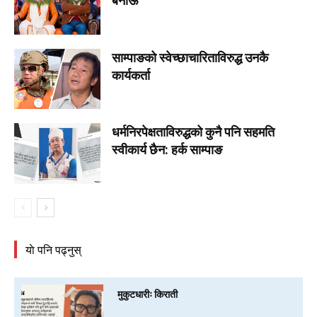
बनाऊ
साम्पाङको स्वेच्छाचारिताविरुद्ध उनकै
कार्यकर्ता
धर्मनिरपेक्षताविरुद्धको कुनै पनि सहमति
स्वीकार्य छैन: हर्क साम्पाङ
याे पनि पढ्नुस्
मुकुटधारीः किराती