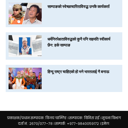
साम्पाङको स्वेच्छाचारिताविरुद्ध उनकै कार्यकर्ता
धर्मनिरपेक्षताविरुद्धको कुनै पनि सहमति स्वीकार्य
छैन: हर्क साम्पाङ
हिन्दू राष्ट्र चाहिएको हो भने भारतलाई नै बनाऊ
प्रकाशक/प्रधान सम्पादक: विजय चाम्लिङ । सम्पादक: विनिता राई । सूचना विभाग
दर्ता नं.: २६७०/०७७–७८ । सम्पर्क: +९७७-९८४००५९१७२ । इमेल: