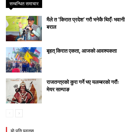
सम्बन्धित समाचार
मैले त ‘किरात प्रदेश’ गराै भनेकै थिएँः भवानी
बराल
बृहत् किरात एकता, आजको आवश्यकता
राजतन्त्रको कुरा गर्ने भए यलम्बरको गरौंः
मेयर साम्पाङ
याे पनि पढ्नुस्