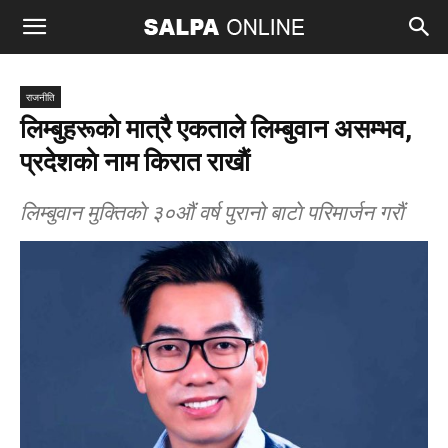
राजनीति
लिम्बुहरूकाे मात्रै एकताले लिम्बुवान असम्भव,
प्रदेशकाे नाम किरात राखाैं
लिम्बुवान मुक्तिकाे ३०औं वर्ष पुरानो बाटाे परिमार्जन गराैं