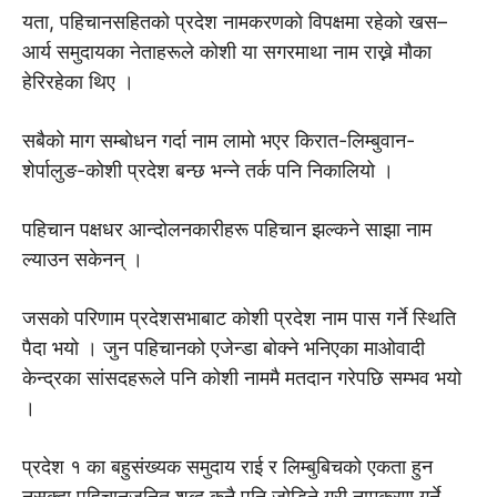
यता, पहिचानसहितको प्रदेश नामकरणकाे विपक्षमा रहेकाे खस–
आर्य समुदायका नेताहरूले कोशी या सगरमाथा नाम राख्ने मौका
हेरिरहेका थिए ।
सबैकाे माग सम्बाेधन गर्दा नाम लामाे भएर किरात-लिम्बुवान-
शेर्पालुङ-कोशी प्रदेश बन्छ भन्ने तर्क पनि निकालियो ।
पहिचान पक्षधर आन्दोलनकारीहरू पहिचान झल्कने साझा नाम
ल्याउन सकेनन् ।
जसको परिणाम प्रदेशसभाबाट कोशी प्रदेश नाम पास गर्ने स्थिति
पैदा भयो । जुन पहिचानको एजेन्डा बोक्ने भनिएका माओवादी
केन्द्रका सांसदहरूले पनि कोशी नाममै मतदान गरेपछि सम्भव भयो
।
प्रदेश १ का बहुसंख्यक समुदाय राई र लिम्बुबिचको एकता हुन
नसक्दा पहिचानजनित शब्द कुनै पनि जोडिने गरी नामकरण गर्ने