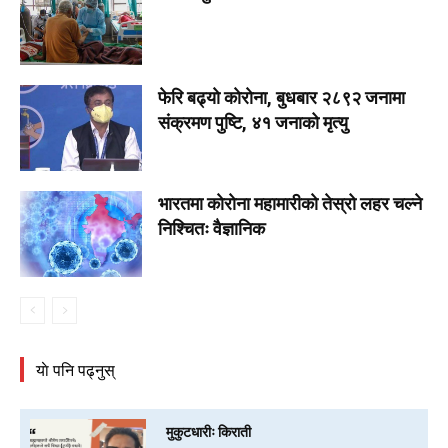
फेरि बढ्याे काेराेना, बुधबार २८९२ जनामा
संक्रमण पुष्टि, ४१ जनाको मृत्यु
भारतमा काेराेना महामारीकाे तेस्रो लहर चल्ने
निश्चितः वैज्ञानिक
याे पनि पढ्नुस्
मुकुटधारीः किराती