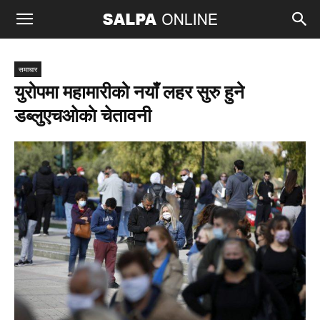
समाचार
युरोपमा महामारीको नयाँ लहर सुरु हुने
डब्लुएचओकाे चेतावनी