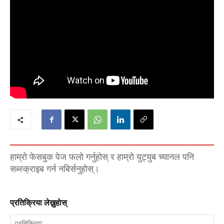
हाम्रो फेसबुक पेज फलो गर्नुहोस् र हाम्रो युट्युब च्यानल पनि
सब्स्क्राइब गर्न नबिर्सनुहोस्।
प्रतिक्रिया लेख्नुहाेस्