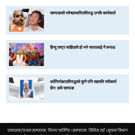
साम्पाङको स्वेच्छाचारिताविरुद्ध उनकै कार्यकर्ता
हिन्दू राष्ट्र चाहिएको हो भने भारतलाई नै बनाऊ
धर्मनिरपेक्षताविरुद्धको कुनै पनि सहमति स्वीकार्य
छैन: हर्क साम्पाङ
प्रकाशक/प्रधान सम्पादक: विजय चाम्लिङ । सम्पादक: विनिता राई । सूचना विभाग