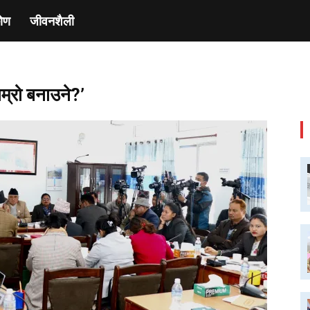
ाेण
जीवनशैली
ाम्रो बनाउने?’