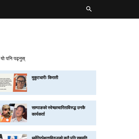
याे पनि पढ्नुस्
मुकुटधारीः किराती
साम्पाङको स्वेच्छाचारिताविरुद्ध उनकै
कार्यकर्ता
धर्मनिरपेक्षताविरुद्धको कुनै पनि सहमति