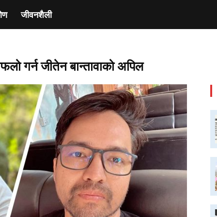
ाेण
जीवनशैली
ो गर्न जीतेन बान्तावाको अपिल