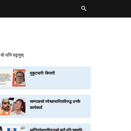
याे पनि पढ्नुस्
मुकुटधारीः किराती
साम्पाङको स्वेच्छाचारिताविरुद्ध उनकै
कार्यकर्ता
धर्मनिरपेक्षताविरुद्धको कुनै पनि सहमति