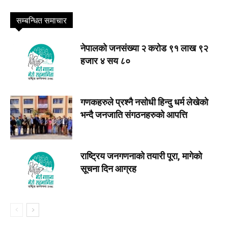
सम्बन्धित समाचार
नेपालकाे जनसंख्या २ करोड ९१ लाख ९२
हजार ४ सय ८०
गणकहरुले प्रश्नै नसोधी हिन्दु धर्म लेखेकाे
भन्दै जनजाति संगठनहरुको आपत्ति
राष्ट्रिय जनगणनाको तयारी पूरा, मागेकाे
सूचना दिन आग्रह