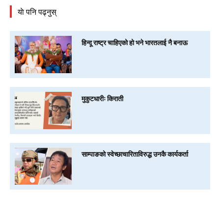
याे पनि पढ्नुस्
हिन्दू राष्ट्र चाहिएको हो भने भारतलाई नै बनाऊ
मुकुटधारीः किराती
साम्पाङको स्वेच्छाचारिताविरुद्ध उनकै कार्यकर्ता