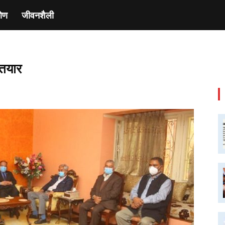
ाेण
जीवनशैली
 तयार