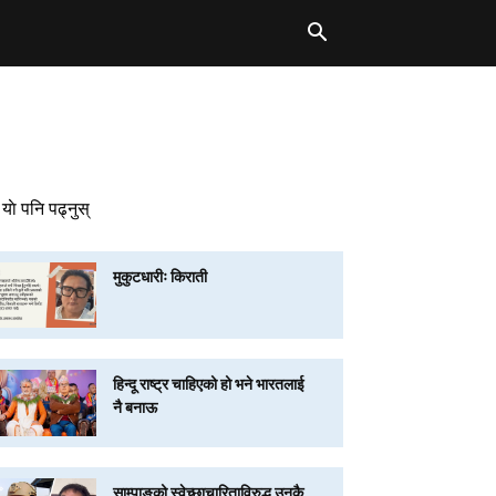
याे पनि पढ्नुस्
मुकुटधारीः किराती
हिन्दू राष्ट्र चाहिएको हो भने भारतलाई
नै बनाऊ
साम्पाङको स्वेच्छाचारिताविरुद्ध उनकै