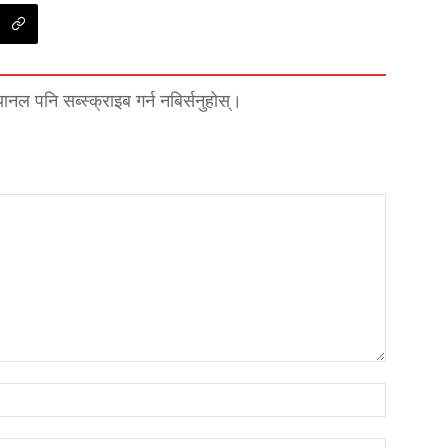
्यानल पनि सब्स्क्राइब गर्न नबिर्सनुहोस्।
नाम*
इमेल*