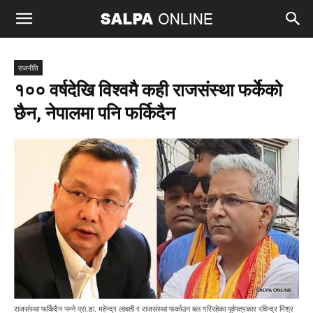
राजनीति
१०० वर्षदेखि विश्वमै कही राजसंस्था फर्केको
छैन, नेपालमा पनि फर्किदैन
राजसंस्था फर्किदैन भन्ने प्रा.डा. महेन्द्र लावती र राजसंस्था फर्काउन बल गरिरहेका पूर्वपत्रकार रविन्द्र मिश्र