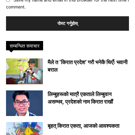
comment.
सम्बन्धित समाचार
मैले त ‘किरात प्रदेश’ गराै भनेकै थिएँः भवानी
बराल
लिम्बुहरूकाे मात्रै एकताले लिम्बुवान
असम्भव, प्रदेशकाे नाम किरात राखाैं
बृहत् किरात एकता, आजको आवश्यकता