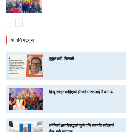
याे पनि पढ्नुस्
मुकुटधारीः किराती
हिन्दू राष्ट्र चाहिएको हो भने भारतलाई नै बनाऊ
धर्मनिरपेक्षताविरुद्धको कुनै पनि सहमति स्वीकार्य
छैन: हर्क साम्पाङ