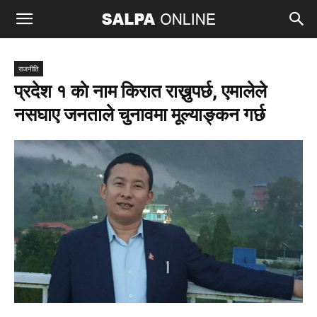
राजनीति
प्रदेश १ काे नाम किरात राख्नुपर्छ, एमालेले
नसघाए जनताले चुनावमा मूल्याङ्कन गर्छ