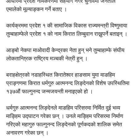
आधारमा प्रदेश नामकरणमा सहयाेग नगरे चुनावमा जनताले
एमालेकाे मूल्याङ्कन गर्ने बताए ।
कार्यक्रममा प्रदेश १ की सामाजिक विकास राज्यमन्त्री विष्णुमाया
तुम्बाहाम्फेले प्रदेश १ काे नाम किरात लिम्बुवान राख्नुपर्ने बताइन् ।
आङ्बाे नेकपा माओवादी केन्द्रका नेता हुन् भने तुम्बाहाम्फे संघीय
लाेकतान्त्रिक राष्ट्रिय मञ्चकी नेत्री हुन् ।
बराहक्षेत्रकाे नडाहस्थित किरातेश्वर हाङसाम युमा माङहिम
प्राङ्गणमा किरात धर्मगुरु आत्मनन्द लिङ्देनको विशेष उपस्थितिमा
१३७औं फाल्गुनन्द जन्मजयन्ती मनाइएको हो ।
धर्मगुरु आत्मनन्द लिङ्देनले माङहिम परिसरमा निर्मित दुई भव्य
माङ्हिम उद्घाटन गरेका छन् । उनले माङ्हिम परिसरमा निर्माण
गरिएको महागुरु फाल्गुनन्द लिङ्देनकाे पूर्णकदको शालिक समेत
अनावरण गरेका छन् ।