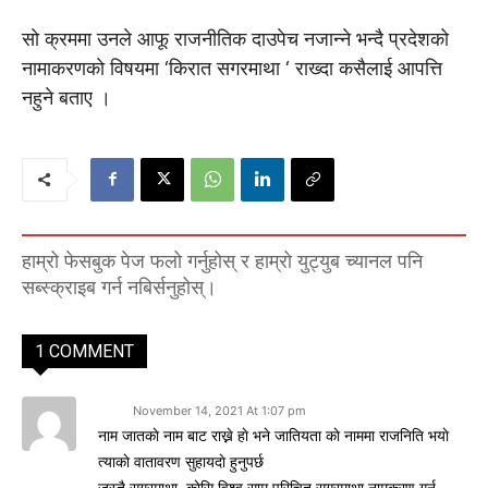
साे क्रममा उनले आफू राजनीतिक दाउपेच नजान्ने भन्दै प्रदेशको
नामाकरणकाे विषयमा ‘किरात सगरमाथा ‘ राख्दा कसैलाई आपत्ति
नहुने बताए ।
हाम्रो फेसबुक पेज फलो गर्नुहोस् र हाम्रो युट्युब च्यानल पनि
सब्स्क्राइब गर्न नबिर्सनुहोस्।
1 COMMENT
सुमन
November 14, 2021 At 1:07 pm
नाम जातकाे नाम बाट राख्ने हाे भने जातियता काे नाममा राजनिति भयाे
त्याकाे वातावरण सुहायदाे हुनुपर्छ
जस्तै सगरमाथा, काेसि विश्व सामु परिचित सगरमाथा नामकरण गर्नु