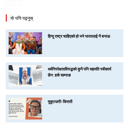
याे पनि पढ्नुस्
हिन्दू राष्ट्र चाहिएको हो भने भारतलाई नै बनाऊ
धर्मनिरपेक्षताविरुद्धको कुनै पनि सहमति स्वीकार्य
छैन: हर्क साम्पाङ
मुकुटधारीः किराती