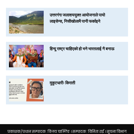
उत्तरगंगा जलाशययुक्त आयोजनाले पायो
लाइसेन्स, निसीखोलामै पानी फर्काइने
हिन्दू राष्ट्र चाहिएको हो भने भारतलाई नै बनाऊ
मुकुटधारीः किराती
प्रकाशक/प्रधान सम्पादक: विजय चाम्लिङ । सम्पादक: विनिता राई । सूचना विभाग