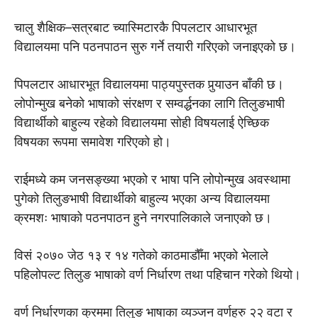
चालु शैक्षिक–सत्रबाट च्यास्मिटारकै पिपलटार आधारभूत
विद्यालयमा पनि पठनपाठन सुरु गर्ने तयारी गरिएको जनाइएको छ।
पिपलटार आधारभूत विद्यालयमा पाठ्यपुस्तक पुर्‍याउन बाँकी छ।
लोपोन्मुख बनेको भाषाको संरक्षण र सम्वर्द्धनका लागि तिलुङभाषी
विद्यार्थीको बाहुल्य रहेको विद्यालयमा सोही विषयलाई ऐच्छिक
विषयका रूपमा समावेश गरिएको हो।
राईमध्ये कम जनसङ्ख्या भएको र भाषा पनि लोपोन्मुख अवस्थामा
पुगेको तिलुङभाषी विद्यार्थीको बाहुल्य भएका अन्य विद्यालयमा
क्रमशः भाषाको पठनपाठन हुने नगरपालिकाले जनाएको छ।
विसं २०७० जेठ १३ र १४ गतेको काठमाडौँमा भएको भेलाले
पहिलोपल्ट तिलुङ भाषाको वर्ण निर्धारण तथा पहिचान गरेको थियो।
वर्ण निर्धारणका क्रममा तिलुङ भाषाका व्यञ्जन वर्णहरु २२ वटा र