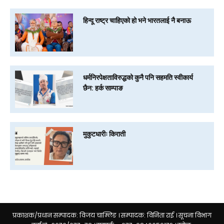
हिन्दू राष्ट्र चाहिएको हो भने भारतलाई नै बनाऊ
धर्मनिरपेक्षताविरुद्धको कुनै पनि सहमति स्वीकार्य
छैन: हर्क साम्पाङ
मुकुटधारीः किराती
प्रकाशक/प्रधान सम्पादक: विजय चाम्लिङ । सम्पादक: विनिता राई । सूचना विभाग