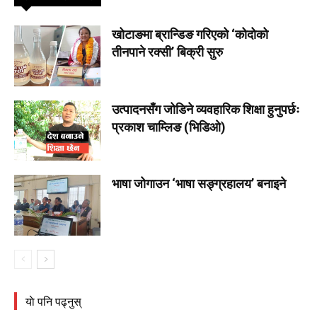
खोटाङमा ब्रान्डिङ गरिएको ‘कोदोको
तीनपाने रक्सी’ बिक्री सुरु
उत्पादनसँग जोडिने व्यवहारिक शिक्षा हुनुपर्छः
प्रकाश चाम्लिङ (भिडिओ)
भाषा जोगाउन ‘भाषा सङ्ग्रहालय’ बनाइने
याे पनि पढ्नुस्