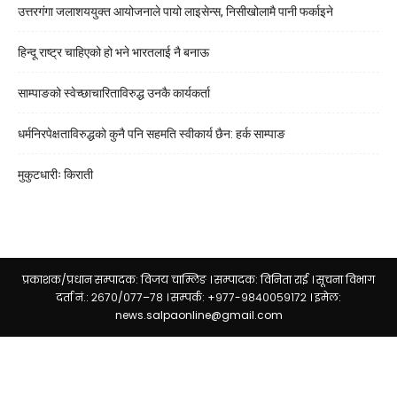
उत्तरगंगा जलाशययुक्त आयोजनाले पायो लाइसेन्स, निसीखोलामै पानी फर्काइने
हिन्दू राष्ट्र चाहिएको हो भने भारतलाई नै बनाऊ
साम्पाङको स्वेच्छाचारिताविरुद्ध उनकै कार्यकर्ता
धर्मनिरपेक्षताविरुद्धको कुनै पनि सहमति स्वीकार्य छैन: हर्क साम्पाङ
मुकुटधारीः किराती
प्रकाशक/प्रधान सम्पादक: विजय चाम्लिङ । सम्पादक: विनिता राई । सूचना विभाग
दर्ता नं.: २६७०/०७७–७८ । सम्पर्क: +९७७-९८४००५९१७२ । इमेल:
news.salpaonline@gmail.com