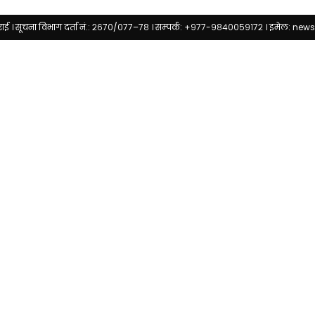
राई । सूचना विभाग दर्ता नं.: २६७०/०७७–७८ । सम्पर्क: +९७७-९८४००५९१७२ । इमेल:
news