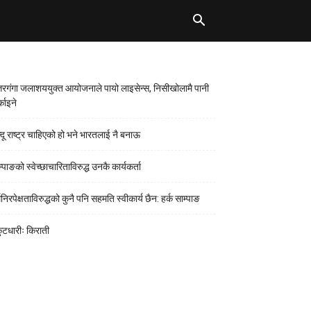
्तरगंगा जलाशययुक्त आयोजनाले पायो लाइसेन्स, निसीखोलामै पानी
्काइने
न्दू राष्ट्र चाहिएको हो भने भारतलाई नै बनाऊ
्पाङको स्वेच्छाचारिताविरुद्ध उनकै कार्यकर्ता
मनिरपेक्षताविरुद्धको कुनै पनि सहमति स्वीकार्य छैन: हर्क साम्पाङ
कुटधारीः किराती