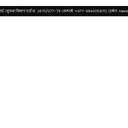
राई । सूचना विभाग दर्ता नं.: २६७०/०७७–७८ । सम्पर्क: +९७७-९८४००५९१७२ । इमेल:
news