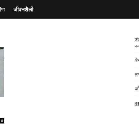
ाेण
जीवनशैली
उत
फर
हि
साम
धर्
मु
0