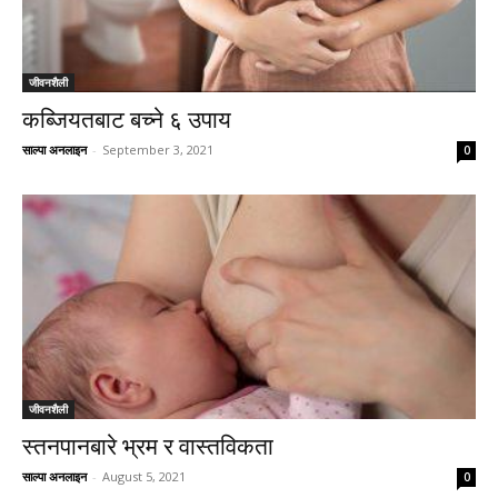
जीवनशैली
कब्जियतबाट बच्ने ६ उपाय
साल्पा अनलाइन
-
September 3, 2021
0
जीवनशैली
स्तनपानबारे भ्रम र वास्तविकता
साल्पा अनलाइन
-
August 5, 2021
0