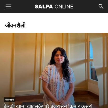
जीवनशैली
जीवनशैली
बेलुकी खाना खाइसकेपछि बज्रासन किन र कसरी