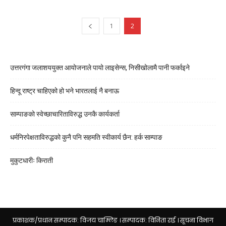
1
2
उत्तरगंगा जलाशययुक्त आयोजनाले पायो लाइसेन्स, निसीखोलामै पानी फर्काइने
हिन्दू राष्ट्र चाहिएको हो भने भारतलाई नै बनाऊ
साम्पाङको स्वेच्छाचारिताविरुद्ध उनकै कार्यकर्ता
धर्मनिरपेक्षताविरुद्धको कुनै पनि सहमति स्वीकार्य छैन: हर्क साम्पाङ
मुकुटधारीः किराती
प्रकाशक/प्रधान सम्पादक: विजय चाम्लिङ । सम्पादक: विनिता राई । सूचना विभाग