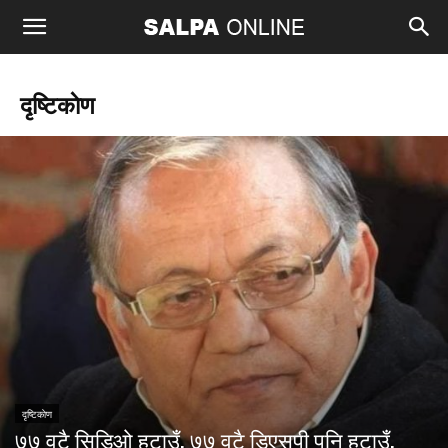
दृष्टिकाेण
दृष्टिकाेण
७७ वटै सिडिओ हटाउँ, ७७ वटै डिएसपी पनि हटाउँ,